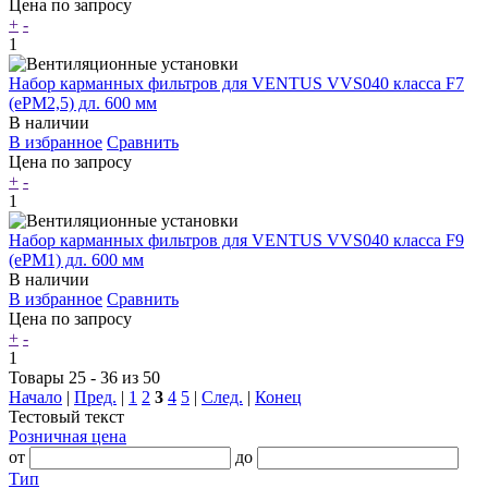
Цена по запросу
+
-
1
Набор карманных фильтров для VENTUS VVS040 класса F7
(ePM2,5) дл. 600 мм
В наличии
В избранное
Сравнить
Цена по запросу
+
-
1
Набор карманных фильтров для VENTUS VVS040 класса F9
(ePM1) дл. 600 мм
В наличии
В избранное
Сравнить
Цена по запросу
+
-
1
Товары 25 - 36 из 50
Начало
|
Пред.
|
1
2
3
4
5
|
След.
|
Конец
Тестовый текст
Розничная цена
от
до
Тип