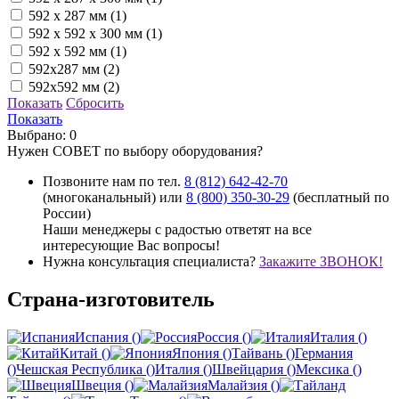
592 x 287 мм (1)
592 x 592 x 300 мм (1)
592 x 592 мм (1)
592x287 мм (2)
592x592 мм (2)
Показать
Сбросить
Показать
Выбрано:
0
Нужен СОВЕТ по выбору оборудования?
Позвоните нам по тел.
8 (812) 642-42-70
(многоканальный) или
8 (800) 350-30-29
(бесплатный по
России)
Наши менеджеры с радостью ответят на все
интересующие Вас вопросы!
Нужна консультация специалиста?
Закажите ЗВОНОК!
Страна-изготовитель
Испания ()
Россия ()
Италия ()
Китай ()
Япония ()
Тайвань ()
Германия
()
Чешская Республика ()
Италия ()
Швейцария ()
Мексика ()
Швеция ()
Малайзия ()