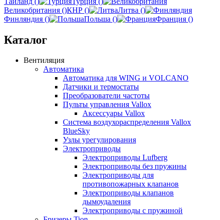
Тайланд ()
Турция ()
Великобритания ()
КНР ()
Литва ()
Финляндия ()
Польша ()
Франция ()
Каталог
Вентиляция
Автоматика
Автоматика для WING и VOLCANO
Датчики и термостаты
Преобразователи частоты
Пульты управления Vallox
Аксессуары Vallox
Система воздухораспределения Vallox
BlueSky
Узлы урегулирования
Электроприводы
Электроприводы Lufberg
Электроприводы без пружины
Электроприводы для
противопожарных клапанов
Электроприводы клапанов
дымоудаления
Электроприводы с пружиной
Бризеры Tion