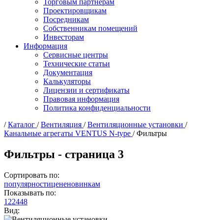
Торговым партнерам
Проектировщикам
Посредникам
Собственникам помещений
Инвесторам
Информация
Сервисные центры
Технические статьи
Документация
Калькуляторы
Лицензии и сертификаты
Правовая информация
Политика конфиденциальности
/
Каталог
/
Вентиляция
/
Вентиляционные установки
/
Канальные агрегаты VENTUS N-type
/ Фильтры
Фильтры - страница 3
Сортировать по:
популярности
цене
новинкам
Показывать по:
12
24
48
Вид: